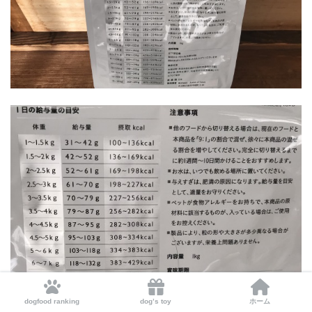
dogfood ranking
dog’s toy
ホーム