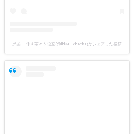
黒柴 一休＆茶々＆悟空(@ikkyu_chacha)がシェアした投稿