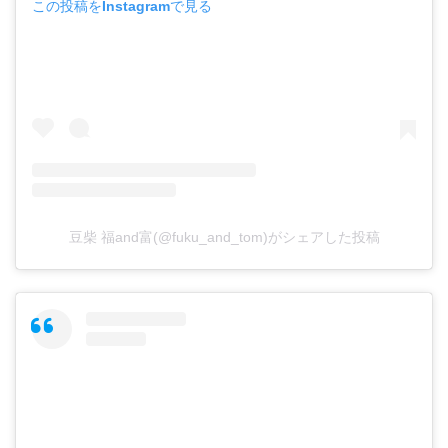
この投稿をInstagramで見る
豆柴 福and富(@fuku_and_tom)がシェアした投稿