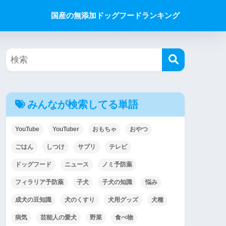
国産の無添加ドッグフードランキング
みんなが検索してる単語
YouTube
YouTuber
おもちゃ
おやつ
ごはん
しつけ
サプリ
テレビ
ドッグフード
ニュース
ノミ予防薬
フィラリア予防薬
子犬
子犬の知識
悩み
成犬の豆知識
犬のくすり
犬用グッズ
犬種
病気
芸能人の愛犬
野菜
食べ物