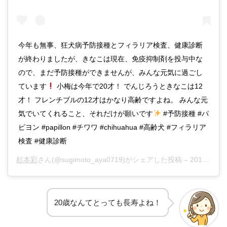
今年も無事、狂犬病予防接種とフィラリア検査、健康診断
が終わりましたが、きなこは現在、免疫抑制剤を投与中な
ので、まだ予防接種ができませんが、みんな元気に過ごし
ています
小梅は今年で20才！ でんじろうときなこは12
才！ フレンチブルの12才はかなり高齢ですよね。 みんな元
気でいてくれること、それだけが願いです
#予防接種 #パ
ピヨン #papillon #チワワ #chihuahua #高齢犬 #フィラリア
検査 #健康診断
杉本彩
さん(@sugimoto_aya0719)がシェアした投稿 –
2019年 5月月25日午前3時05分PDT
20歳なんてとっても長寿よね！