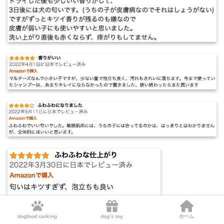
dogfood ranking
dog’s toy
ホーム